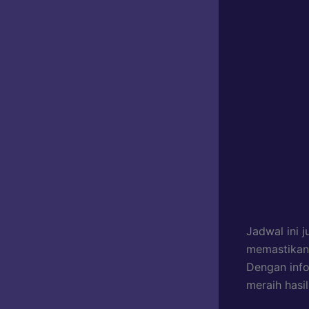
Jadwal ini 
memastikan
Dengan info
meraih hasi