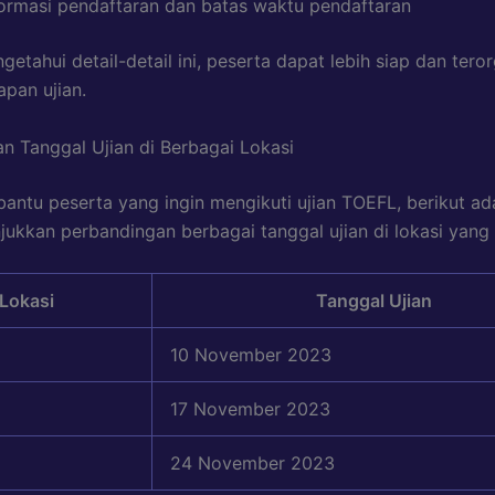
formasi pendaftaran dan batas waktu pendaftaran
tahui detail-detail ini, peserta dapat lebih siap dan teror
apan ujian.
n Tanggal Ujian di Berbagai Lokasi
ntu peserta yang ingin mengikuti ujian TOEFL, berikut ada
ukkan perbandingan berbagai tanggal ujian di lokasi yang
Lokasi
Tanggal Ujian
10 November 2023
17 November 2023
24 November 2023