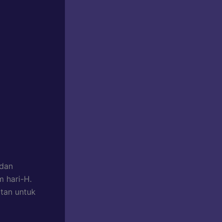
 dan
 hari-H.
tan untuk