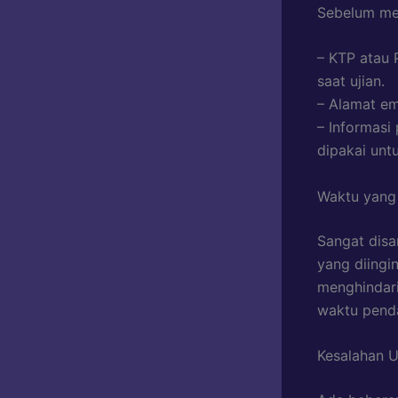
Sebelum me
– KTP atau 
saat ujian.
– Alamat em
– Informasi
dipakai unt
Waktu yang
Sangat disa
yang diingi
menghindari
waktu penda
Kesalahan 