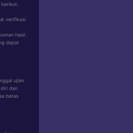
berikut:
k verifikasi
muman hasil.
ng dapat
nggal ujian
diri dan
sa batas