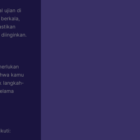
 ujian di
 berkala,
astikan
diinginkan.
merlukan
bahwa kamu
k langkah-
selama
kuti: