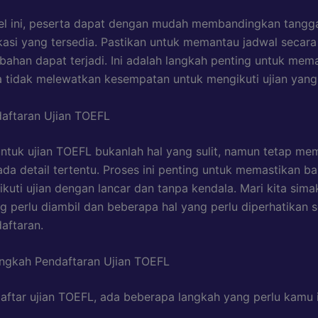
l ini, peserta dapat dengan mudah membandingkan tanggal
kasi yang tersedia. Pastikan untuk memantau jadwal secara
bahan dapat terjadi. Ini adalah langkah penting untuk mem
tidak melewatkan kesempatan untuk mengikuti ujian yang 
aftaran Ujian TOEFL
ntuk ujian TOEFL bukanlah hal yang sulit, namun tetap me
ada detail tertentu. Proses ini penting untuk memastikan 
kuti ujian dengan lancar dan tanpa kendala. Mari kita sima
g perlu diambil dan beberapa hal yang perlu diperhatikan 
aftaran.
ngkah Pendaftaran Ujian TOEFL
ftar ujian TOEFL, ada beberapa langkah yang perlu kamu i