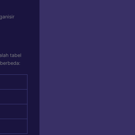
ganisir
lah tabel
 berbeda: