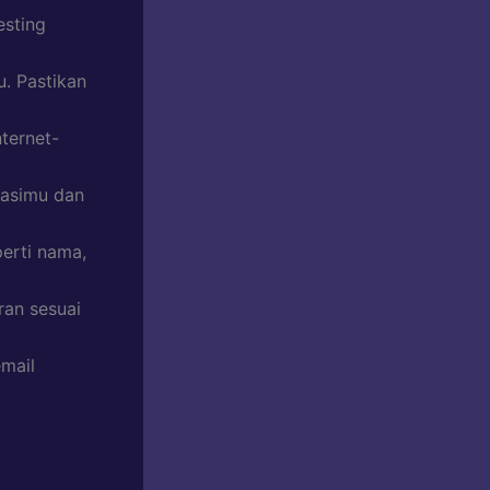
esting
. Pastikan
nternet-
okasimu dan
perti nama,
ran sesuai
mail