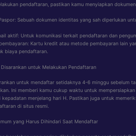
lakukan pendaftaran, pastikan kamu menyiapkan dokumen 
Paspor: Sebuah dokumen identitas yang sah diperlukan untu
ail aktif: Untuk komunikasi terkait pendaftaran dan pengu
 pembayaran: Kartu kredit atau metode pembayaran lain ya
uk biaya pendaftaran.
 Disarankan untuk Melakukan Pendaftaran
rankan untuk mendaftar setidaknya 4-6 minggu sebelum ta
nkan. Ini memberi kamu cukup waktu untuk mempersiapkan 
 kepadatan menjelang hari H. Pastikan juga untuk memerik
ftaran di situs resmi.
Umum yang Harus Dihindari Saat Mendaftar