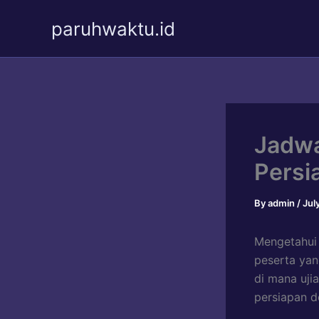
Skip
paruhwaktu.id
to
content
Jadwa
Persi
By
admin
/
Jul
Mengetahui 
peserta yan
di mana uji
persiapan de