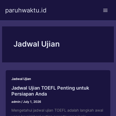
Skip
paruhwaktu.id
to
Main
content
Men
Jadwal Ujian
Jadwal Ujian
Jadwal Ujian TOEFL Penting untuk
Persiapan Anda
admin
/
July 1, 2026
Mengetahui jadwal ujian TOEFL adalah langkah awal