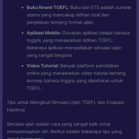
Buku Resmi TOEFL:
Buku dari ETS adalah sumber
utama yang mencakup latihan soal dan
penjelasan tentang format ujian.
Aplikasi Mobile:
Gunakan aplikasi belajar bahasa
Inggris yang menawarkan latihan TOEFL.
Beberapa aplikasi menyediakan simulasi ujian
yang sangat berguna.
Video Tutorial:
Banyak platform pendidikan
online yang menawarkan video tutorial tentang
konsep bahasa Inggris yang diperlukan untuk
TOEFL.
Tips untuk Mengikuti Simulasi Ujian TOEFL dan Evaluasi
Hasilnya
Simulasi ujian adalah cara yang sangat baik untuk
mempersiapkan diri. Berikut adalah beberapa tips yang