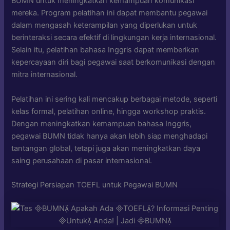
BUMN untuk meningkatkan kemampuan komunikasi
mereka. Program pelatihan ini dapat membantu pegawai
dalam mengasah keterampilan yang diperlukan untuk
berinteraksi secara efektif di lingkungan kerja internasional.
Selain itu, pelatihan bahasa Inggris dapat memberikan
kepercayaan diri bagi pegawai saat berkomunikasi dengan
mitra internasional.
Pelatihan ini sering kali mencakup berbagai metode, seperti
kelas formal, pelatihan online, hingga workshop praktis.
Dengan meningkatkan kemampuan bahasa Inggris,
pegawai BUMN tidak hanya akan lebih siap menghadapi
tantangan global, tetapi juga akan meningkatkan daya
saing perusahaan di pasar internasional.
Strategi Persiapan TOEFL untuk Pegawai BUMN