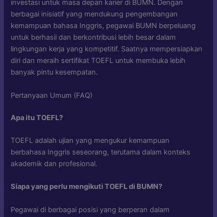
investasi untuk masa depan karier di BUMN. Dengan
berbagai inisiatif yang mendukung pengembangan
kemampuan bahasa Inggris, pegawai BUMN berpeluang
untuk berhasil dan berkontribusi lebih besar dalam
lingkungan kerja yang kompetitif. Saatnya mempersiapkan
diri dan meraih sertifikat TOEFL untuk membuka lebih
banyak pintu kesempatan.
Pertanyaan Umum (FAQ)
Apa itu TOEFL?
TOEFL adalah ujian yang mengukur kemampuan
berbahasa Inggris seseorang, terutama dalam konteks
akademik dan profesional.
Siapa yang perlu mengikuti TOEFL di BUMN?
Pegawai di berbagai posisi yang berperan dalam