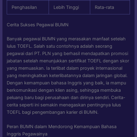
Penghasilan
Lebih Tinggi
Rata-rata
Cerita Sukses Pegawai BUMN
Banyak pegawai BUMN yang merasakan manfaat setelah
lulus TOEFL. Salah satu contohnya adalah seorang
pegawai dari PT. PLN yang berhasil mendapatkan promosi
jabatan setelah menunjukkan sertifikat TOEFL dengan skor
yang memuaskan. Ia terlibat dalam proyek internasional
yang meningkatkan keterlibatannya dalam jaringan global.
Dengan kemampuan bahasa Inggris yang baik, ia mampu
berkomunikasi dengan klien asing, sehingga membuka
peluang baru bagi perusahaan dan dirinya sendiri. Cerita-
cerita seperti ini semakin menegaskan pentingnya lulus
TOEFL bagi pengembangan karier di BUMN.
Peran BUMN dalam Mendorong Kemampuan Bahasa
Inggris Pegawainya