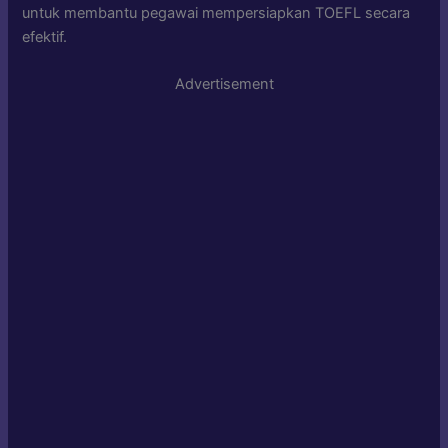
untuk membantu pegawai mempersiapkan TOEFL secara
efektif.
Advertisement