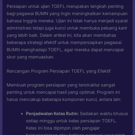
Persiapan untuk ujian TOEFL merupakan langkah penting
bagi pegawai BUMN yang ingin meningkatkan kemampuan
bahasa Inggris mereka. Ujian ini tidak hanya menjadi syarat
administrasi tetapi juga kunci untuk membuka peluang karir
yang lebih baik. Dalam artikel ini, kita akan membahas
beberapa strategi efektif untuk mempersiapkan pegawai
BUMN menghadapi TOEFL, agar mereka dapat mencapai
skor yang memuaskan.
Rancangan Program Persiapan TOEFL yang Efektif
Membuat program persiapan yang terstruktur sangat
penting untuk mencapai hasil yang optimal. Program ini
harus mencakup beberapa komponen kunci, antara lain:
Penjadwalan Kelas Rutin:
Sediakan waktu khusus
setiap minggu untuk kelas persiapan TOEFL.
Kelas ini bisa dipimpin oleh pengajar