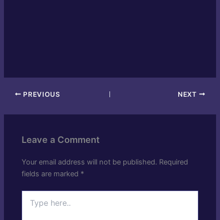
PREVIOUS
NEXT
Leave a Comment
Your email address will not be published.
Required
fields are marked
*
Type
here..