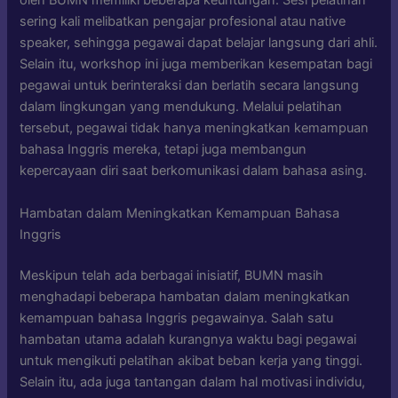
oleh BUMN memiliki beberapa keuntungan. Sesi pelatihan
sering kali melibatkan pengajar profesional atau native
speaker, sehingga pegawai dapat belajar langsung dari ahli.
Selain itu, workshop ini juga memberikan kesempatan bagi
pegawai untuk berinteraksi dan berlatih secara langsung
dalam lingkungan yang mendukung. Melalui pelatihan
tersebut, pegawai tidak hanya meningkatkan kemampuan
bahasa Inggris mereka, tetapi juga membangun
kepercayaan diri saat berkomunikasi dalam bahasa asing.
Hambatan dalam Meningkatkan Kemampuan Bahasa
Inggris
Meskipun telah ada berbagai inisiatif, BUMN masih
menghadapi beberapa hambatan dalam meningkatkan
kemampuan bahasa Inggris pegawainya. Salah satu
hambatan utama adalah kurangnya waktu bagi pegawai
untuk mengikuti pelatihan akibat beban kerja yang tinggi.
Selain itu, ada juga tantangan dalam hal motivasi individu,