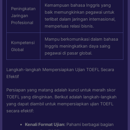
Kemampuan bahasa Inggris yang
Peningkatan
baik memungkinkan pegawai untuk
Jaringan
terlibat dalam jaringan internasional,
Profesional
memperluas relasi bisnis.
Mampu berkomunikasi dalam bahasa
Kompetensi
Inggris meningkatkan daya saing
Global
pegawai di pasar global.
Langkah-langkah Mempersiapkan Ujian TOEFL Secara
Efektif
Persiapan yang matang adalah kunci untuk meraih skor
TOEFL yang diinginkan. Berikut adalah langkah-langkah
yang dapat diambil untuk mempersiapkan ujian TOEFL
secara efektif:
Kenali Format Ujian:
Pahami berbagai bagian