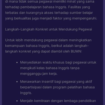
di mana tidak semua pegawai memiliki minat yang sama
terhadap pembelajaran bahasa Inggris. Fasilitas yang
terbatas dan kurangnya akses terhadap sumber belajar
yang berkualitas juga menjadi faktor yang mempengaruhi.
Langkah-Langkah Konkret untuk Mendukung Pegawai
Untuk lebih mendukung pegawai dalam meningkatkan
kemampuan bahasa Inggris, berikut adalah langkah-
langkah konkret yang dapat diambil oleh BUMN:
Menyediakan waktu khusus bagi pegawai untuk
mengikuti kelas bahasa Inggris tanpa
mengganggu jam kerja.
Menawarkan insentif bagi pegawai yang aktif
berpartisipasi dalam program pelatihan bahasa
Inggris.
Menjalin kemitraan dengan lembaga pendidikan