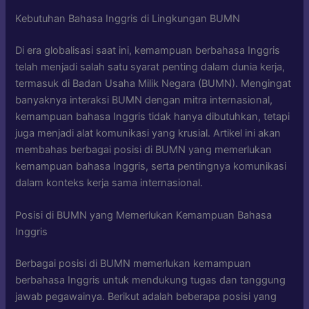
Kebutuhan Bahasa Inggris di Lingkungan BUMN
Di era globalisasi saat ini, kemampuan berbahasa Inggris
telah menjadi salah satu syarat penting dalam dunia kerja,
termasuk di Badan Usaha Milik Negara (BUMN). Mengingat
banyaknya interaksi BUMN dengan mitra internasional,
kemampuan bahasa Inggris tidak hanya dibutuhkan, tetapi
juga menjadi alat komunikasi yang krusial. Artikel ini akan
membahas berbagai posisi di BUMN yang memerlukan
kemampuan bahasa Inggris, serta pentingnya komunikasi
dalam konteks kerja sama internasional.
Posisi di BUMN yang Memerlukan Kemampuan Bahasa
Inggris
Berbagai posisi di BUMN memerlukan kemampuan
berbahasa Inggris untuk mendukung tugas dan tanggung
jawab pegawainya. Berikut adalah beberapa posisi yang