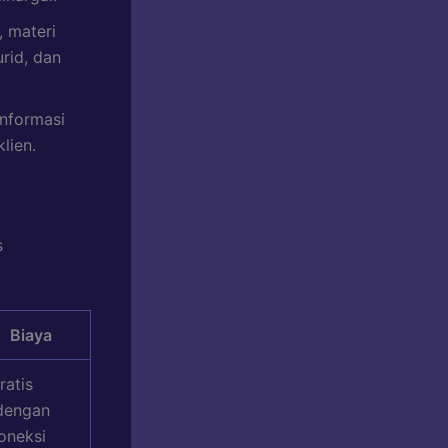
 materi
rid, dan
nformasi
lien.
s
Biaya
ratis
dengan
oneksi