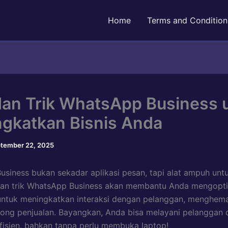
Home
Terms and Condition
dan Trik WhatsApp Business 
gkatkan Bisnis Anda
tember 22, 2025
siness bukan sekadar aplikasi pesan, tapi alat ampuh untu
 dan trik WhatsApp Business akan membantu Anda mengopt
i untuk meningkatkan interaksi dengan pelanggan, menghem
ong penjualan. Bayangkan, Anda bisa melayani pelanggan
fisien, bahkan tanpa perlu membuka laptop!