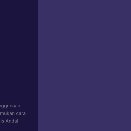
enggunaan
emukan cara
is Anda!