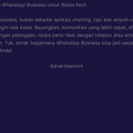
WhatsApp Business untuk Bisnis Kecil
siness, bukan sekadar aplikasi chatting, tapi alat ampuh u
ngin naik kelas. Bayangkan, komunikasi yang lebih cepat, ef
ngan pelanggan, tanpa perlu ribet dengan telepon atau ema
lit. Yuk, simak bagaimana WhatsApp Business bisa jadi senja
 Anda!
Advertisement