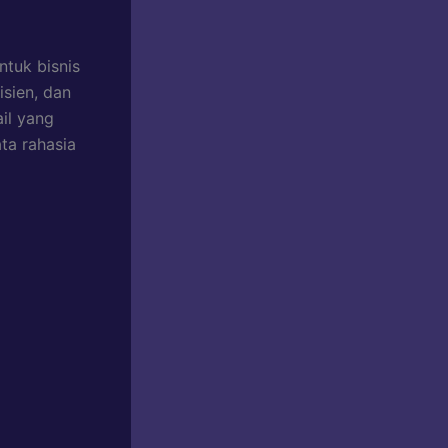
ntuk bisnis
isien, dan
il yang
ta rahasia