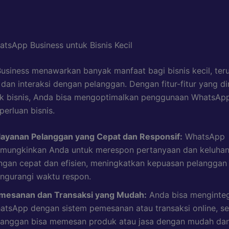
tsApp Business untuk Bisnis Kecil
siness menawarkan banyak manfaat bagi bisnis kecil, te
i dan interaksi dengan pelanggan. Dengan fitur-fitur yang d
uk bisnis, Anda bisa mengoptimalkan penggunaan WhatsAp
perluan bisnis.
layanan Pelanggan yang Cepat dan Responsif:
WhatsApp
mungkinkan Anda untuk merespon pertanyaan dan keluhan
ngan cepat dan efisien, meningkatkan kepuasan pelanggan
ngurangi waktu respon.
mesanan dan Transaksi yang Mudah:
Anda bisa menginteg
atsApp dengan sistem pemesanan atau transaksi online, s
langgan bisa memesan produk atau jasa dengan mudah dan