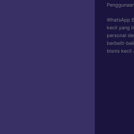
Penggunaan 
WhatsApp Bu
kecil yang i
personal de
berbelit-be
bisnis kecil