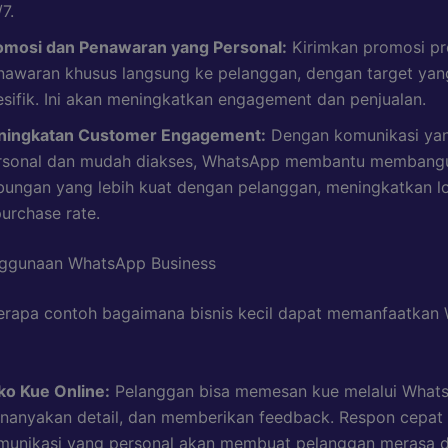
7.
omosi dan Penawaran yang Personal:
Kirimkan promosi pr
nawaran khusus langsung ke pelanggan, dengan target yang
esifik. Ini akan meningkatkan engagement dan penjualan.
ningkatan Customer Engagement:
Dengan komunikasi yan
rsonal dan mudah diakses, WhatsApp membantu membang
bungan yang lebih kuat dengan pelanggan, meningkatkan lo
purchase rate.
ggunaan WhatsApp Business
berapa contoh bagaimana bisnis kecil dapat memanfaatkan
ko Kue Online:
Pelanggan bisa memesan kue melalui What
nanyakan detail, dan memberikan feedback. Respon cepat
munikasi yang personal akan membuat pelanggan merasa di