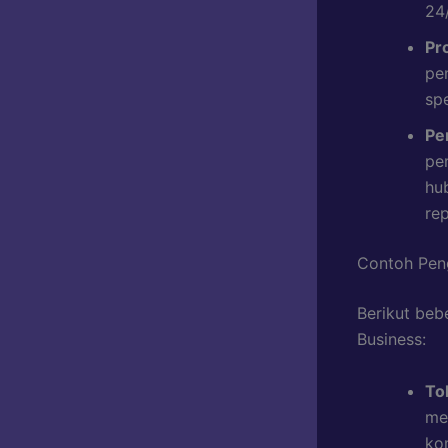
24/
Pr
pe
sp
Pe
pe
hu
re
Contoh Pen
Berikut be
Business:
To
me
ko