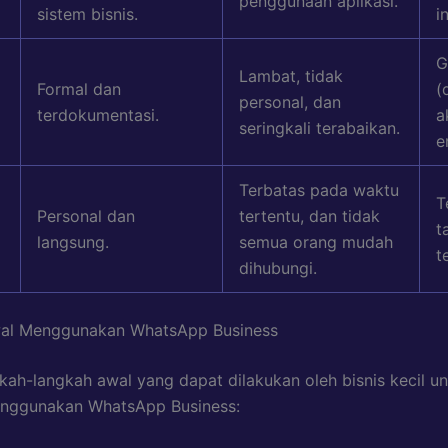
penggunaan aplikasi.
sistem bisnis.
i
G
Lambat, tidak
Formal dan
(
personal, dan
terdokumentasi.
a
seringkali terabaikan.
e
Terbatas pada waktu
T
Personal dan
tertentu, dan tidak
t
langsung.
semua orang mudah
t
dihubungi.
al Menggunakan WhatsApp Business
gkah-langkah awal yang dapat dilakukan oleh bisnis kecil u
nggunakan WhatsApp Business: