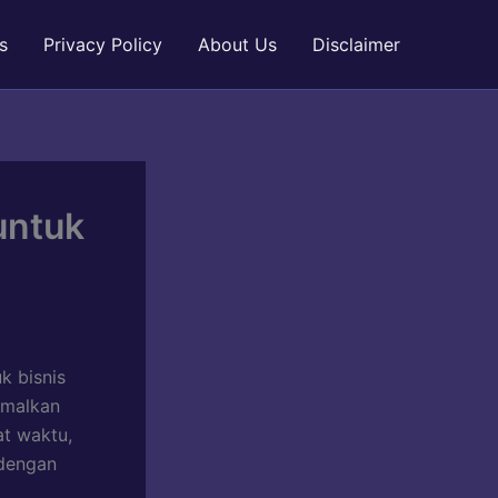
s
Privacy Policy
About Us
Disclaimer
untuk
k bisnis
imalkan
at waktu,
 dengan