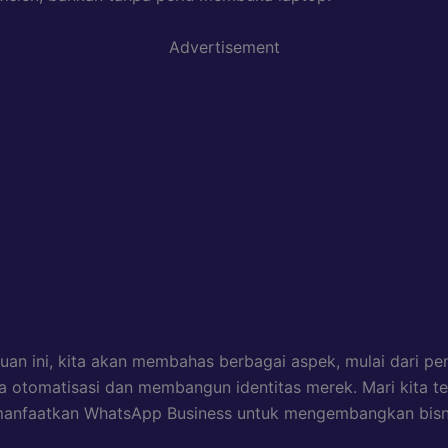
Advertisement
an ini, kita akan membahas berbagai aspek, mulai dari p
a otomatisasi dan membangun identitas merek. Mari kita t
manfaatkan WhatsApp Business untuk mengembangkan bisn