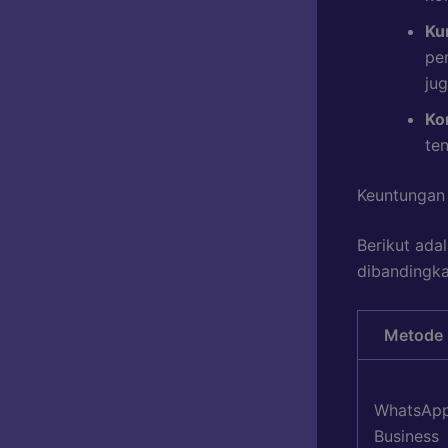
Ku
pe
ju
Ko
te
Keuntungan
Berikut ad
dibandingka
Metode
WhatsAp
Business