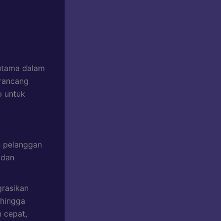
rutama dalam
irancang
p untuk
 pelanggan
 dan
rasikan
ehingga
 cepat,