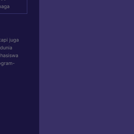
baga
tapi juga
 dunia
ahasiswa
rogram-