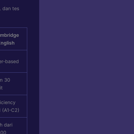
 dan tes
mbridge
English
er-based
am 30
it
iciency
l (A1-C2)
h dari
000