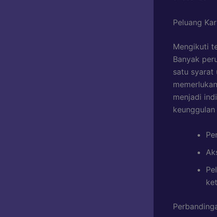
Peluang Kar
Mengikuti t
Banyak peru
satu syarat
memerlukan 
menjadi ind
keunggulan 
Pen
Aks
Pe
ke
Perbandinga