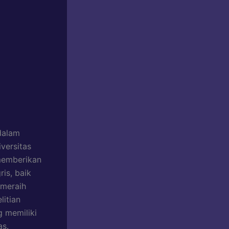
dalam
iversitas
 memberikan
is, baik
 meraih
litian
 memiliki
as.