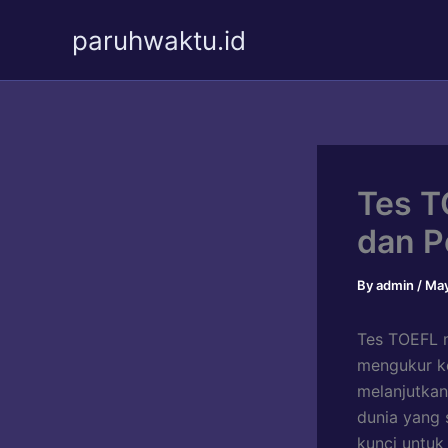
Skip
paruhwaktu.id
to
content
Tes T
dan P
By
admin
/
May
Tes TOEFL m
mengukur k
melanjutkan
dunia yang 
kunci untuk