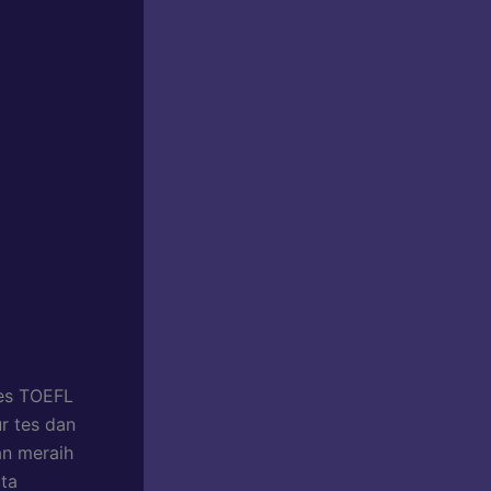
es TOEFL
r tes dan
an meraih
ita