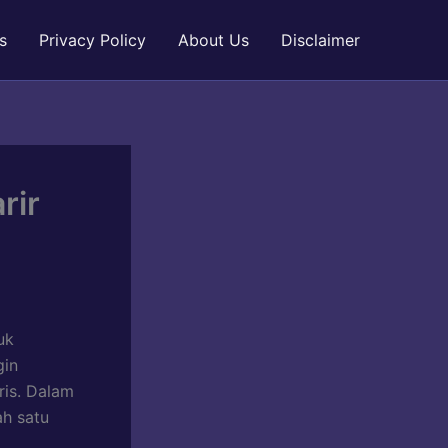
s
Privacy Policy
About Us
Disclaimer
rir
uk
gin
ris. Dalam
ah satu