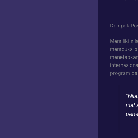
Dampak Posi
Memiliki nil
membuka pin
menetapkan
internasion
program pas
“Nil
maha
penel