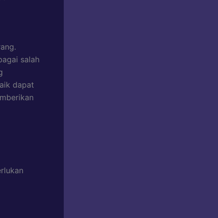
rang.
bagai salah
g
aik dapat
emberikan
erlukan