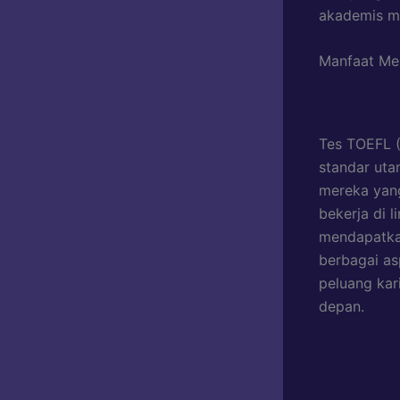
akademis ma
Manfaat Me
Tes TOEFL (
standar ut
mereka yang
bekerja di l
mendapatkan
berbagai a
peluang kar
depan.