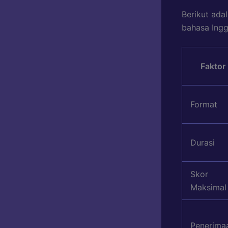
Berikut ada
bahasa Ingg
Faktor
Format
Durasi
Skor
Maksimal
Penerima