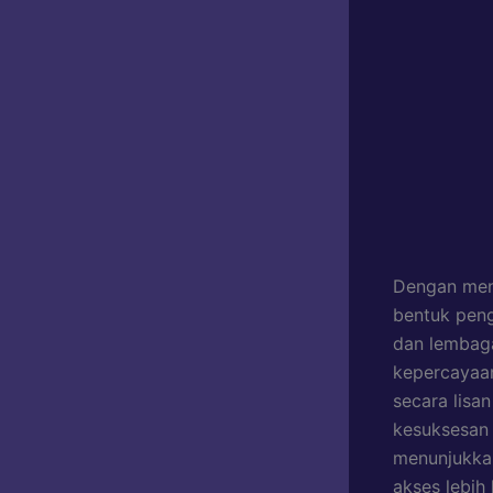
Dengan men
bentuk peng
dan lembaga
kepercayaan
secara lisa
kesuksesan 
menunjukkan
akses lebih