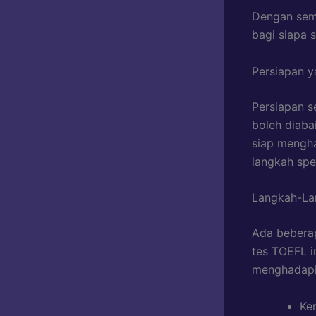
Dengan semu
bagi siapa 
Persiapan 
Persiapan s
boleh diaba
siap mengha
langkah spe
Langkah-La
Ada beberap
tes TOEFL i
menghadapi 
Ke