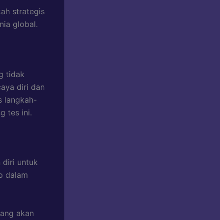
ah strategis
ia global.
g tidak
aya diri dan
s langkah-
 tes ini.
diri untuk
ap dalam
yang akan