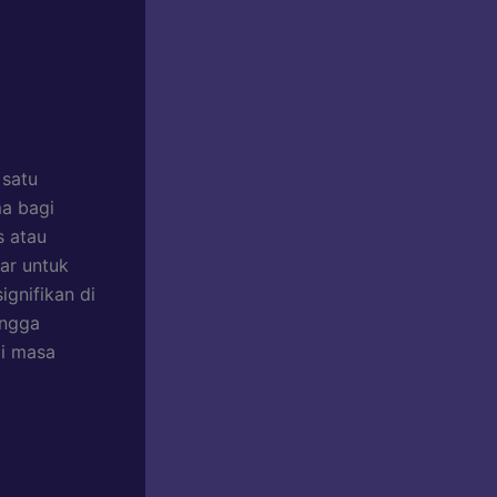
 satu
a bagi
s atau
dar untuk
gnifikan di
ingga
gi masa