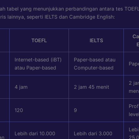
lah tabel yang menunjukkan perbandingan antara tes TOEFL
ris lainnya, seperti IELTS dan Cambridge English:
Ca
TOEFL
IELTS
Internet-based (iBT)
Paper-based atau
Pap
atau Paper-based
Computer-based
2 j
4 jam
2 jam 45 menit
men
Prof
120
9
leve
Lebi
Lebih dari 10.000
Lebih dari 3.000
an
25.