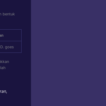
am bentuk
an
 D. goes
ukkan
lah
ran,