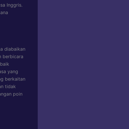
a Inggris.
mana
a diabaikan
n berbicara
 baik
asa yang
ng berkaitan
n tidak
angan poin