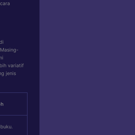
 cara
di
 Masing-
mi
h variatif
g jenis
oh
buku.