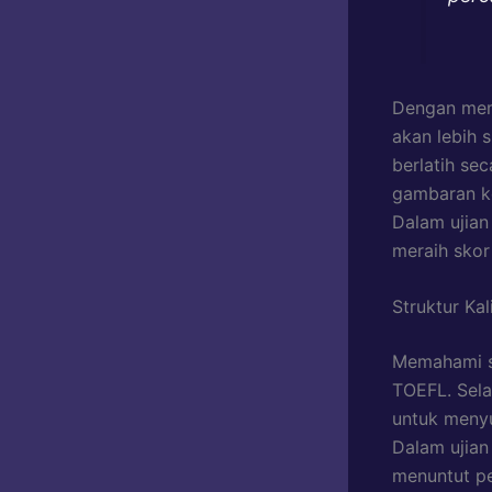
Dengan mem
akan lebih 
berlatih se
gambaran ke
Dalam ujian
meraih skor
Struktur Ka
Memahami st
TOEFL. Sel
untuk menyu
Dalam ujian
menuntut p