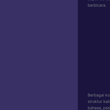
berbicara.
Berbagai ko
struktur ka
bahasa, pes