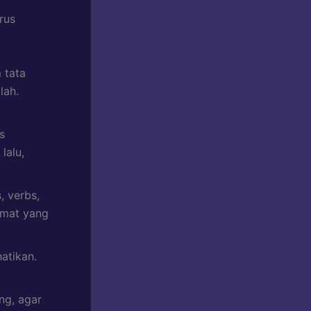
rus
 tata
lah.
s
lalu,
, verbs,
imat yang
atikan.
ng, agar