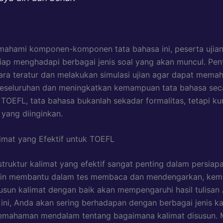
ahami komponen-komponen tata bahasa ini, peserta ujia
siap menghadapi berbagai jenis soal yang akan muncul. Pen
cara teratur dan melakukan simulasi ujian agar dapat mema
seluruhan dan meningkatkan kemampuan tata bahasa secar
 TOEFL, tata bahasa bukanlah sekadar formalitas, tetapi ku
 yang diinginkan.
limat yang Efektif untuk TOEFL
ruktur kalimat yang efektif sangat penting dalam persiapa
ain membantu dalam tes membaca dan mendengarkan, ke
sun kalimat dengan baik akan mempengaruhi hasil tulisan
 ini, Anda akan sering berhadapan dengan berbagai jenis k
emahaman mendalam tentang bagaimana kalimat disusun. M