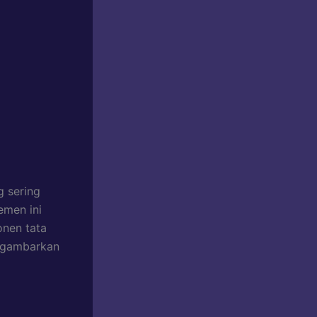
 sering
emen ini
onen tata
nggambarkan