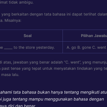
limat tidak ambigu.
 yang berkaitan dengan tata bahasa ini dapat terlihat dal
a. Misalnya:
Soal
Pilihan Jawab
e _____ to the store yesterday.
A. go B. gone C. went
di atas, jawaban yang benar adalah “C. went”, yang menunj
past tense yang tepat untuk menyatakan tindakan yang te
 masa lalu.
hami tata bahasa bukan hanya tentang mengikuti atu
pi juga tentang mampu menggunakan bahasa dengan
aya diri dan benar.