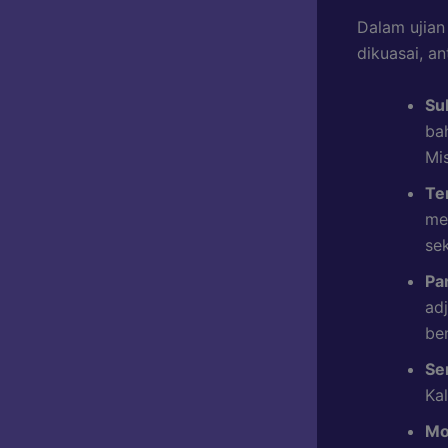
Dalam ujian
dikuasai, ant
Su
ba
Mis
Te
men
se
Pa
ad
ben
Se
Kal
Mo