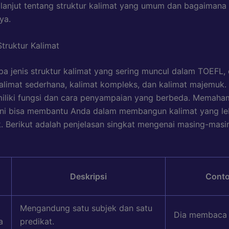
h lanjut tentang struktur kalimat yang umum dan bagaimana
ya.
Struktur Kalimat
a jenis struktur kalimat yang sering muncul dalam TOEFL, 
alimat sederhana, kalimat kompleks, dan kalimat majemuk.
iliki fungsi dan cara penyampaian yang berbeda. Memaha
ni bisa membantu Anda dalam membangun kalimat yang lebi
. Berikut adalah penjelasan singkat mengenai masing-masin
Deskripsi
Cont
Mengandung satu subjek dan satu
Dia membaca 
a
predikat.