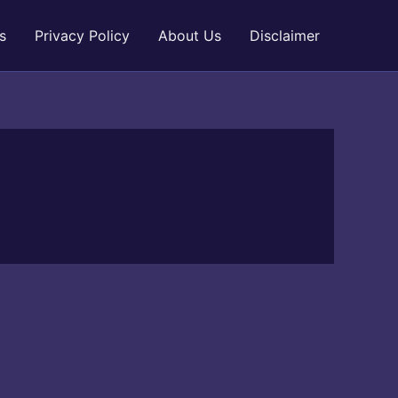
s
Privacy Policy
About Us
Disclaimer