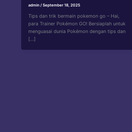
admin
/
September 18, 2025
Tips dan trik bermain pokemon go – Hai,
para Trainer Pokémon GO! Bersiaplah untuk
menguasai dunia Pokémon dengan tips dan
[…]