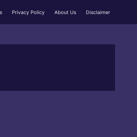
s
Privacy Policy
About Us
Disclaimer