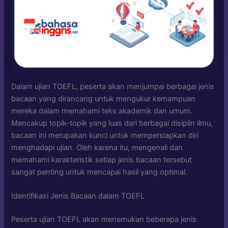
Dalam ujian TOEFL, peserta akan menjumpai berbagai jenis
bacaan yang dirancang untuk mengukur kemampuan
mereka dalam memahami teks akademik dan umum.
Mencakup topik-topik yang luas dari berbagai disiplin ilmu,
bacaan ini merupakan kunci untuk mempersiapkan diri
menghadapi ujian. Oleh karena itu, mengenali dan
memahami karakteristik setiap jenis bacaan tersebut
sangat penting untuk mencapai hasil yang optimal.
Identifikasi Jenis Bacaan dalam TOEFL
Peserta ujian TOEFL akan menemukan beberapa jenis