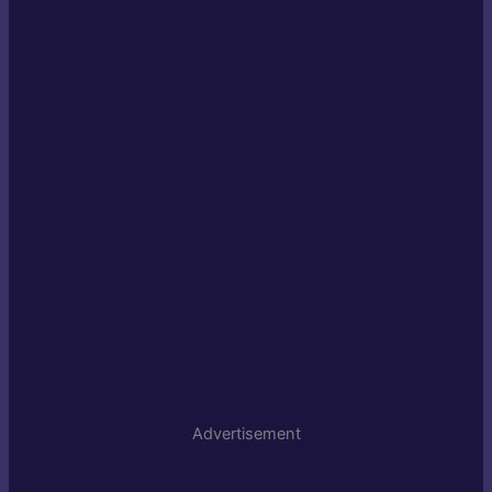
Advertisement