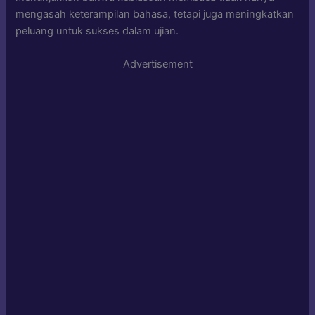
mengasah keterampilan bahasa, tetapi juga meningkatkan
peluang untuk sukses dalam ujian.
Advertisement