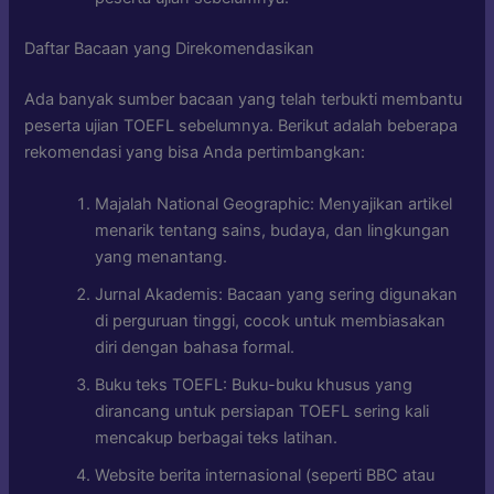
Daftar Bacaan yang Direkomendasikan
Ada banyak sumber bacaan yang telah terbukti membantu
peserta ujian TOEFL sebelumnya. Berikut adalah beberapa
rekomendasi yang bisa Anda pertimbangkan:
Majalah National Geographic: Menyajikan artikel
menarik tentang sains, budaya, dan lingkungan
yang menantang.
Jurnal Akademis: Bacaan yang sering digunakan
di perguruan tinggi, cocok untuk membiasakan
diri dengan bahasa formal.
Buku teks TOEFL: Buku-buku khusus yang
dirancang untuk persiapan TOEFL sering kali
mencakup berbagai teks latihan.
Website berita internasional (seperti BBC atau