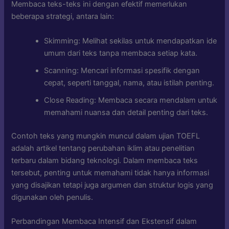
Membaca teks-teks ini dengan efektif memerlukan
beberapa strategi, antara lain:
Skimming: Melihat sekilas untuk mendapatkan ide
umum dari teks tanpa membaca setiap kata.
Scanning: Mencari informasi spesifik dengan
cepat, seperti tanggal, nama, atau istilah penting.
Close Reading: Membaca secara mendalam untuk
memahami nuansa dan detail penting dari teks.
Contoh teks yang mungkin muncul dalam ujian TOEFL
adalah artikel tentang perubahan iklim atau penelitian
terbaru dalam bidang teknologi. Dalam membaca teks
tersebut, penting untuk memahami tidak hanya informasi
yang disajikan tetapi juga argumen dan struktur logis yang
digunakan oleh penulis.
Perbandingan Membaca Intensif dan Ekstensif dalam