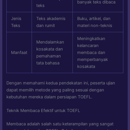
banyak teks dibaca
teks
Jenis
Teks akademis
Buku, artikel, dan
Teks
dan rumit
materi non-teknis
Meningkatkan
Mendalamkan
kelancaran
kosakata dan
Manfaat
membaca dan
pemahaman
memperbanyak
tata bahasa
kosakata
Dengan memahami kedua pendekatan ini, peserta ujian
dapat memilih metode yang paling sesuai dengan
kebutuhan mereka dalam persiapan TOEFL.
Teknik Membaca Efektif untuk TOEFL
Membaca adalah salah satu keterampilan yang sangat