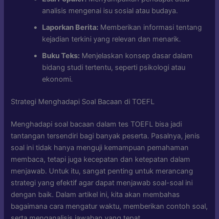
analisis mengenai isu sosial atau budaya.
Laporkan Berita:
Memberikan informasi tentang
kejadian terkini yang relevan dan menarik.
Buku Teks:
Menjelaskan konsep dasar dalam
bidang studi tertentu, seperti psikologi atau
ekonomi.
Strategi Menghadapi Soal Bacaan di TOEFL
Menghadapi soal bacaan dalam tes TOEFL bisa jadi
tantangan tersendiri bagi banyak peserta. Pasalnya, jenis
soal ini tidak hanya menguji kemampuan pemahaman
membaca, tetapi juga kecepatan dan ketepatan dalam
menjawab. Untuk itu, sangat penting untuk merancang
strategi yang efektif agar dapat menjawab soal-soal ini
dengan baik. Dalam artikel ini, kita akan membahas
bagaimana cara mengatur waktu, memberikan contoh soal,
serta menganalisis jawaban yang tepat.