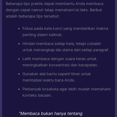
Beberapa tips praktis dapat membantu Anda membaca
dengan cepat namun tetap memahami isi teks. Berikut
adalah beberapa tips tersebut:
Fokus pada kata kunci yang memberikan makna
penting dalam kalimat.
Hindari membaca setiap kata, tetapi cobalah
untuk menangkap ide utama dari setiap paragraf.
Latih membaca dengan suara keras untuk
meningkatkan konsentrasi dan kecepatan.
Gunakan alat bantu seperti timer untuk
membatasi waktu baca Anda.
Perbanyak kosakata agar lebih mudah memahami
konteks bacaan.
“Membaca bukan hanya tentang