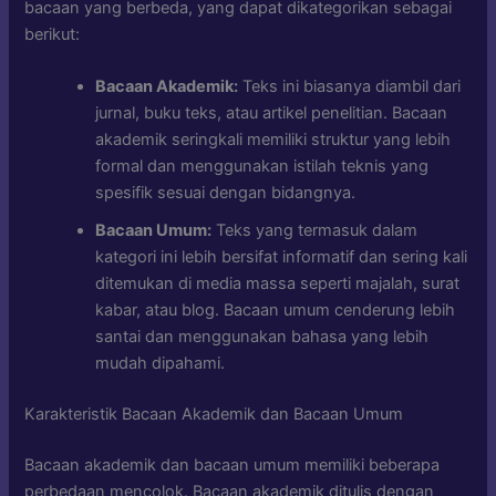
bacaan yang berbeda, yang dapat dikategorikan sebagai
berikut:
Bacaan Akademik:
Teks ini biasanya diambil dari
jurnal, buku teks, atau artikel penelitian. Bacaan
akademik seringkali memiliki struktur yang lebih
formal dan menggunakan istilah teknis yang
spesifik sesuai dengan bidangnya.
Bacaan Umum:
Teks yang termasuk dalam
kategori ini lebih bersifat informatif dan sering kali
ditemukan di media massa seperti majalah, surat
kabar, atau blog. Bacaan umum cenderung lebih
santai dan menggunakan bahasa yang lebih
mudah dipahami.
Karakteristik Bacaan Akademik dan Bacaan Umum
Bacaan akademik dan bacaan umum memiliki beberapa
perbedaan mencolok. Bacaan akademik ditulis dengan