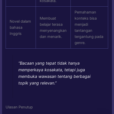
kosakata.
Pemahaman
Membuat
konteks bisa
Novel dalam
belajar terasa
menjadi
bahasa
menyenangkan
tantangan
Inggris
dan menarik.
tergantung pada
genre.
“Bacaan yang tepat tidak hanya
memperkaya kosakata, tetapi juga
membuka wawasan tentang berbagai
topik yang relevan.”
Ulasan Penutup