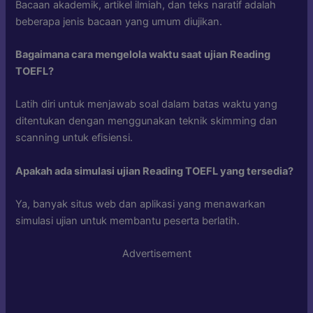
Bacaan akademik, artikel ilmiah, dan teks naratif adalah
beberapa jenis bacaan yang umum diujikan.
Bagaimana cara mengelola waktu saat ujian Reading
TOEFL?
Latih diri untuk menjawab soal dalam batas waktu yang
ditentukan dengan menggunakan teknik skimming dan
scanning untuk efisiensi.
Apakah ada simulasi ujian Reading TOEFL yang tersedia?
Ya, banyak situs web dan aplikasi yang menawarkan
simulasi ujian untuk membantu peserta berlatih.
Advertisement