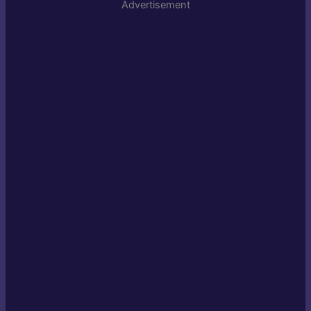
Advertisement