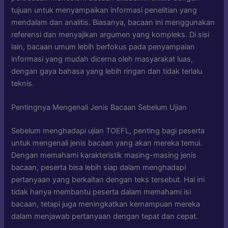
tujuan untuk menyampaikan informasi penelitian yang
mendalam dan analitis. Biasanya, bacaan ini menggunakan
referensi dan menyajikan argumen yang kompleks. Di sisi
lain, bacaan umum lebih berfokus pada penyampaian
informasi yang mudah dicerna oleh masyarakat luas,
dengan gaya bahasa yang lebih ringan dan tidak terlalu
teknis.
Pentingnya Mengenali Jenis Bacaan Sebelum Ujian
Sebelum menghadapi ujian TOEFL, penting bagi peserta
untuk mengenali jenis bacaan yang akan mereka temui.
Dengan memahami karakteristik masing-masing jenis
bacaan, peserta bisa lebih siap dalam menghadapi
pertanyaan yang berkaitan dengan teks tersebut. Hal ini
tidak hanya membantu peserta dalam memahami isi
bacaan, tetapi juga meningkatkan kemampuan mereka
dalam menjawab pertanyaan dengan tepat dan cepat.