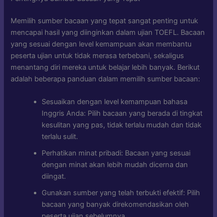
Memilih sumber bacaan yang tepat sangat penting untuk
mencapai hasil yang diinginkan dalam ujian TOEFL. Bacaan
yang sesuai dengan level kemampuan akan membantu
peserta ujian untuk tidak merasa terbebani, sekaligus
menantang diri mereka untuk belajar lebih banyak. Berikut
adalah beberapa panduan dalam memilih sumber bacaan:
Sesuaikan dengan level kemampuan bahasa
Inggris Anda: Pilih bacaan yang berada di tingkat
kesulitan yang pas, tidak terlalu mudah dan tidak
terlalu sulit.
Perhatikan minat pribadi: Bacaan yang sesuai
dengan minat akan lebih mudah dicerna dan
diingat.
Gunakan sumber yang telah terbukti efektif: Pilih
bacaan yang banyak direkomendasikan oleh
peserta ujian sebelumnya.