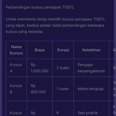
Perbandingan kursus persiapan TOEFL
Untuk membantu Anda memilih kursus persiapan TOEFL
yang tepat, berikut adalah tabel perbandingan beberapa
kursus yang tersedia:
Nama
Biaya
Durasi
Kelebihan
K
Kursus
Kursus
Rp
Pengajar
2 bulan
B
A
1.500.000
berpengalaman
W
Kursus
Rp
1 bulan
Materi lengkap
b
B
800.000
t
K
Kursus
Rp
6
Sesi praktik
f