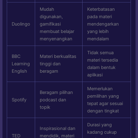
Mudah
Keterbatasan
digunakan,
pada materi
Duolingo
gamifikasi
mendengarkan
membuat belajar
yang lebih
menyenangkan
mendalam
Tidak semua
BBC
Materi berkualitas
materi tersedia
Learning
tinggi dan
dalam bentuk
English
beragam
aplikasi
Memerlukan
Beragam pilihan
pemilihan yang
Spotify
podcast dan
tepat agar sesuai
topik
dengan tingkat
Durasi yang
Inspirasional dan
kadang cukup
TED
mendidik, materi