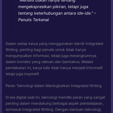
mengekspresikan pikiran, tetapi juga
tentang keterhubungan antara ide-ide.” –
Penulis Terkenal
Dalam setiap karya yang menggunakan teknik Integrated
Writing, penting bagi penulis untuk tidak hanya
mengumpulkan informasi, tetapi juga merangkumnya
dalam konteks yang relevan dan bermakna. Melalui
pendekatan ini, karya tulis tidak hanya menjadi informatif
tetapi juga inspiratif.
Peran Teknologi dalam Meningkatkan Integrated Writing
Di era digital saat ini, teknologi memiliki peran yang sangat
penting dalam mendukung berbagai aspek pembelajaran,
termasuk Integrated Writing. Dengan bantuan teknologi,