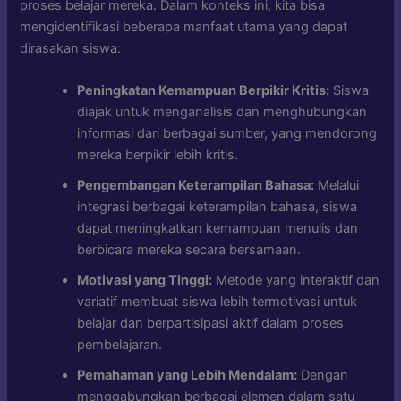
proses belajar mereka. Dalam konteks ini, kita bisa
mengidentifikasi beberapa manfaat utama yang dapat
dirasakan siswa:
Peningkatan Kemampuan Berpikir Kritis:
Siswa
diajak untuk menganalisis dan menghubungkan
informasi dari berbagai sumber, yang mendorong
mereka berpikir lebih kritis.
Pengembangan Keterampilan Bahasa:
Melalui
integrasi berbagai keterampilan bahasa, siswa
dapat meningkatkan kemampuan menulis dan
berbicara mereka secara bersamaan.
Motivasi yang Tinggi:
Metode yang interaktif dan
variatif membuat siswa lebih termotivasi untuk
belajar dan berpartisipasi aktif dalam proses
pembelajaran.
Pemahaman yang Lebih Mendalam:
Dengan
menggabungkan berbagai elemen dalam satu