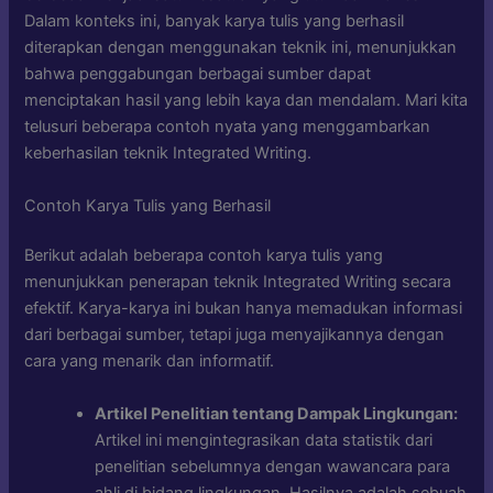
Dalam konteks ini, banyak karya tulis yang berhasil
diterapkan dengan menggunakan teknik ini, menunjukkan
bahwa penggabungan berbagai sumber dapat
menciptakan hasil yang lebih kaya dan mendalam. Mari kita
telusuri beberapa contoh nyata yang menggambarkan
keberhasilan teknik Integrated Writing.
Contoh Karya Tulis yang Berhasil
Berikut adalah beberapa contoh karya tulis yang
menunjukkan penerapan teknik Integrated Writing secara
efektif. Karya-karya ini bukan hanya memadukan informasi
dari berbagai sumber, tetapi juga menyajikannya dengan
cara yang menarik dan informatif.
Artikel Penelitian tentang Dampak Lingkungan:
Artikel ini mengintegrasikan data statistik dari
penelitian sebelumnya dengan wawancara para
ahli di bidang lingkungan. Hasilnya adalah sebuah