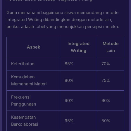
Guna memahami bagaimana siswa memandang metode
Integrated Writing dibandingkan dengan metode lain,
berikut adalah tabel yang menunjukkan persepsi mereka:
Integrated
Metode
Aspek
Writing
Lain
Keterlibatan
85%
70%
Kemudahan
80%
75%
Memahami Materi
Frekuensi
90%
60%
Penggunaan
Kesempatan
95%
50%
Berkolaborasi