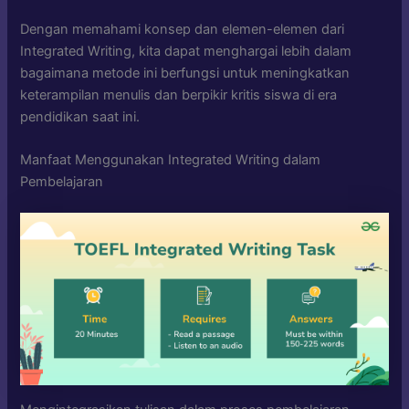
Dengan memahami konsep dan elemen-elemen dari
Integrated Writing, kita dapat menghargai lebih dalam
bagaimana metode ini berfungsi untuk meningkatkan
keterampilan menulis dan berpikir kritis siswa di era
pendidikan saat ini.
Manfaat Menggunakan Integrated Writing dalam
Pembelajaran