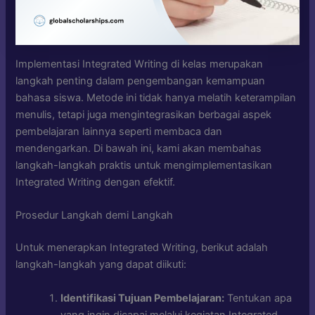
Implementasi Integrated Writing di kelas merupakan
langkah penting dalam pengembangan kemampuan
bahasa siswa. Metode ini tidak hanya melatih keterampilan
menulis, tetapi juga mengintegrasikan berbagai aspek
pembelajaran lainnya seperti membaca dan
mendengarkan. Di bawah ini, kami akan membahas
langkah-langkah praktis untuk mengimplementasikan
Integrated Writing dengan efektif.
Prosedur Langkah demi Langkah
Untuk menerapkan Integrated Writing, berikut adalah
langkah-langkah yang dapat diikuti:
Identifikasi Tujuan Pembelajaran:
Tentukan apa
yang ingin dicapai melalui kegiatan Integrated