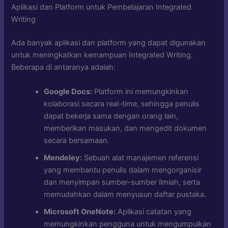
Aplikasi dan Platform untuk Pembelajaran Integrated
Writing
Ada banyak aplikasi dan platform yang dapat digunakan
untuk meningkatkan kemampuan Integrated Writing.
Beberapa di antaranya adalah:
Google Docs:
Platform ini memungkinkan
kolaborasi secara real-time, sehingga penulis
dapat bekerja sama dengan orang lain,
memberikan masukan, dan mengedit dokumen
secara bersamaan.
Mendeley:
Sebuah alat manajemen referensi
yang membantu penulis dalam mengorganisir
dan menyimpan sumber-sumber ilmiah, serta
memudahkan dalam menyusun daftar pustaka.
Microsoft OneNote:
Aplikasi catatan yang
memungkinkan pengguna untuk mengumpulkan