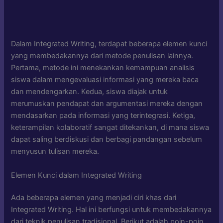
Dalam Integrated Writing, terdapat beberapa elemen kunci
yang membedakannya dari metode penulisan lainnya.
Pertama, metode ini menekankan kemampuan analisis
siswa dalam mengevaluasi informasi yang mereka baca
dan mendengarkan. Kedua, siswa diajak untuk
merumuskan pendapat dan argumentasi mereka dengan
mendasarkan pada informasi yang terintegrasi. Ketiga,
keterampilan kolaboratif sangat ditekankan, di mana siswa
dapat saling berdiskusi dan berbagi pandangan sebelum
menyusun tulisan mereka.
Elemen Kunci dalam Integrated Writing
Ada beberapa elemen yang menjadi ciri khas dari
Integrated Writing. Hal ini berfungsi untuk membedakannya
dari teknik penulisan tradisional. Berikut adalah poin-poin