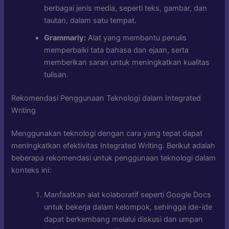
berbagai jenis media, seperti teks, gambar, dan
tautan, dalam satu tempat.
Grammarly:
Alat yang membantu penulis
memperbaiki tata bahasa dan ejaan, serta
memberikan saran untuk meningkatkan kualitas
tulisan.
Rekomendasi Penggunaan Teknologi dalam Integrated
Writing
Menggunakan teknologi dengan cara yang tepat dapat
meningkatkan efektivitas Integrated Writing. Berikut adalah
beberapa rekomendasi untuk penggunaan teknologi dalam
konteks ini:
Manfaatkan alat kolaboratif seperti Google Docs
untuk bekerja dalam kelompok, sehingga ide-ide
dapat berkembang melalui diskusi dan umpan