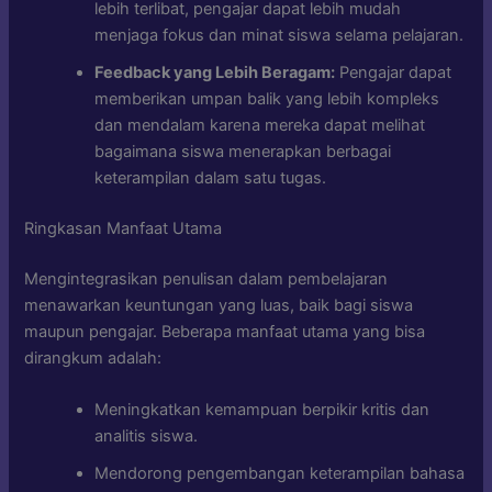
lebih terlibat, pengajar dapat lebih mudah
menjaga fokus dan minat siswa selama pelajaran.
Feedback yang Lebih Beragam:
Pengajar dapat
memberikan umpan balik yang lebih kompleks
dan mendalam karena mereka dapat melihat
bagaimana siswa menerapkan berbagai
keterampilan dalam satu tugas.
Ringkasan Manfaat Utama
Mengintegrasikan penulisan dalam pembelajaran
menawarkan keuntungan yang luas, baik bagi siswa
maupun pengajar. Beberapa manfaat utama yang bisa
dirangkum adalah:
Meningkatkan kemampuan berpikir kritis dan
analitis siswa.
Mendorong pengembangan keterampilan bahasa