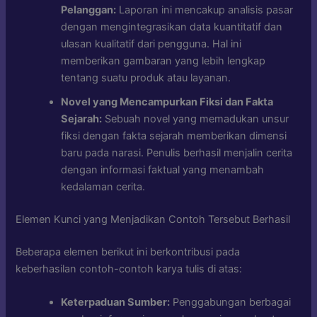
Pelanggan:
Laporan ini mencakup analisis pasar
dengan mengintegrasikan data kuantitatif dan
ulasan kualitatif dari pengguna. Hal ini
memberikan gambaran yang lebih lengkap
tentang suatu produk atau layanan.
Novel yang Mencampurkan Fiksi dan Fakta
Sejarah:
Sebuah novel yang memadukan unsur
fiksi dengan fakta sejarah memberikan dimensi
baru pada narasi. Penulis berhasil menjalin cerita
dengan informasi faktual yang menambah
kedalaman cerita.
Elemen Kunci yang Menjadikan Contoh Tersebut Berhasil
Beberapa elemen berikut ini berkontribusi pada
keberhasilan contoh-contoh karya tulis di atas:
Keterpaduan Sumber:
Penggabungan berbagai