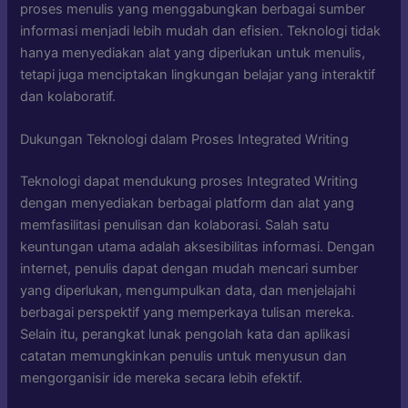
proses menulis yang menggabungkan berbagai sumber
informasi menjadi lebih mudah dan efisien. Teknologi tidak
hanya menyediakan alat yang diperlukan untuk menulis,
tetapi juga menciptakan lingkungan belajar yang interaktif
dan kolaboratif.
Dukungan Teknologi dalam Proses Integrated Writing
Teknologi dapat mendukung proses Integrated Writing
dengan menyediakan berbagai platform dan alat yang
memfasilitasi penulisan dan kolaborasi. Salah satu
keuntungan utama adalah aksesibilitas informasi. Dengan
internet, penulis dapat dengan mudah mencari sumber
yang diperlukan, mengumpulkan data, dan menjelajahi
berbagai perspektif yang memperkaya tulisan mereka.
Selain itu, perangkat lunak pengolah kata dan aplikasi
catatan memungkinkan penulis untuk menyusun dan
mengorganisir ide mereka secara lebih efektif.