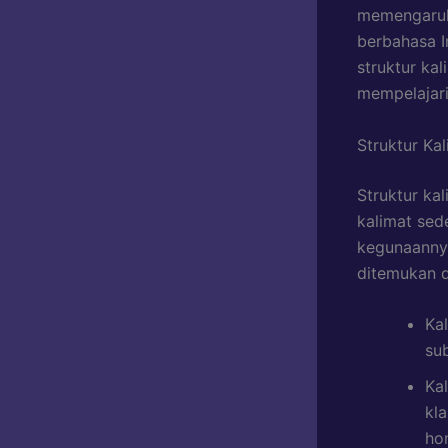
memengaruh
berbahasa I
struktur kal
mempelajar
Struktur Ka
Struktur ka
kalimat sed
kegunaannya
ditemukan d
Ka
su
Kal
kl
ho