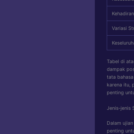
Kehadira
Variasi St
Keseluruh
Tabel di at
dampak posi
tata bahasa
karena itu,
penting unt
Jenis-jenis
Dalam ujian
penting unt