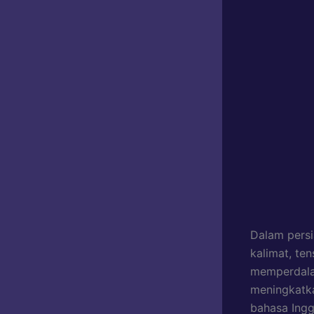
Dalam pers
kalimat, te
memperdalam
meningkatka
bahasa Ingg