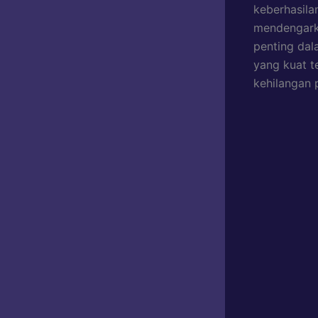
keberhasila
mendengarka
penting dal
yang kuat te
kehilangan 