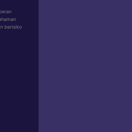
peran
mahaman
n berisiko