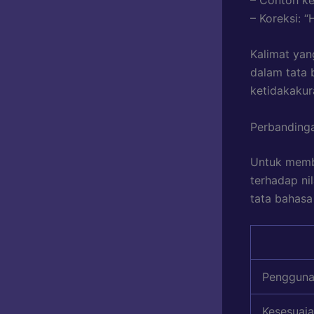
– Koreksi: “
Kalimat ya
dalam tata 
ketidakakur
Perbandinga
Untuk memb
terhadap ni
tata bahasa
Pengguna
Kesesuaia