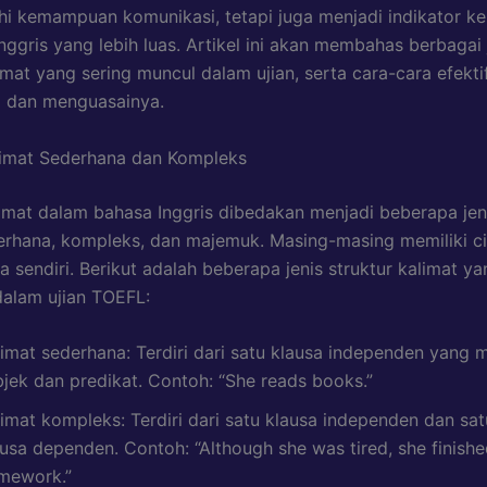
i kemampuan komunikasi, tetapi juga menjadi indikator 
nggris yang lebih luas. Artikel ini akan membahas berbagai 
imat yang sering muncul dalam ujian, serta cara-cara efekti
i dan menguasainya.
limat Sederhana dan Kompleks
limat dalam bahasa Inggris dibedakan menjadi beberapa jen
erhana, kompleks, dan majemuk. Masing-masing memiliki ci
 sendiri. Berikut adalah beberapa jenis struktur kalimat ya
alam ujian TOEFL:
limat sederhana: Terdiri dari satu klausa independen yang m
bjek dan predikat. Contoh: “She reads books.”
imat kompleks: Terdiri dari satu klausa independen dan sat
ausa dependen. Contoh: “Although she was tired, she finishe
mework.”