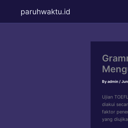
Skip
paruhwaktu.id
to
content
Gramm
Mengu
By
admin
/
Jun
Ujian TOEFL
diakui seca
faktor pene
yang diujik