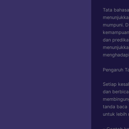
Tata bahasa
menunjukkan
mumpuni. Da
kemampuan t
dan predikat
menunjukka
menghadapi 
Pengaruh Ta
Setiap kesa
dan berbica
membingung
tanda baca 
untuk lebih
– Contoh ke