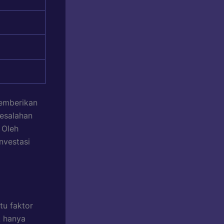
memberikan
kesalahan
 Oleh
nvestasi
tu faktor
k hanya