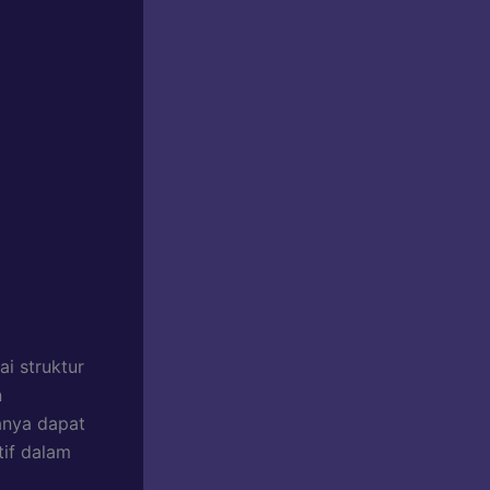
i struktur
n
anya dapat
tif dalam