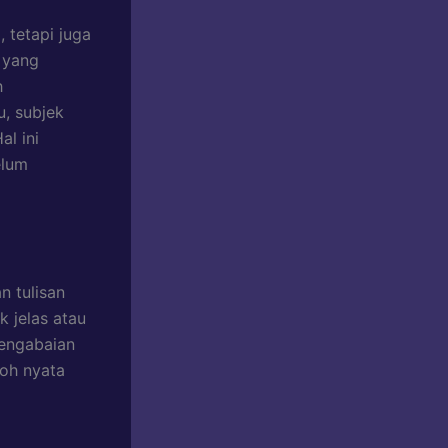
 tetapi juga
 yang
h
, subjek
al ini
elum
n tulisan
k jelas atau
pengabaian
toh nyata