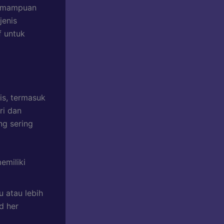
kemampuan
jenis
f untuk
is, termasuk
ri dan
ng sering
emiliki
u atau lebih
d her