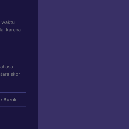
k waktu
lai karena
bahasa
tara skor
r Buruk