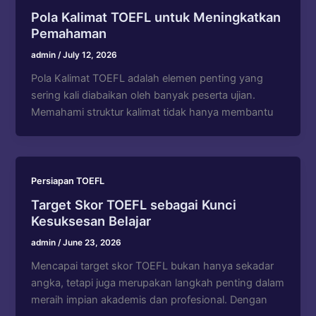
Pola Kalimat TOEFL untuk Meningkatkan
Pemahaman
admin
/
July 12, 2026
Pola Kalimat TOEFL adalah elemen penting yang
sering kali diabaikan oleh banyak peserta ujian.
Memahami struktur kalimat tidak hanya membantu
Persiapan TOEFL
Target Skor TOEFL sebagai Kunci
Kesuksesan Belajar
admin
/
June 23, 2026
Mencapai target skor TOEFL bukan hanya sekadar
angka, tetapi juga merupakan langkah penting dalam
meraih impian akademis dan profesional. Dengan