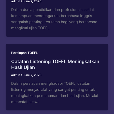
admin
/
June 7, 2026
Dalam dunia pendidikan dan profesional saat ini,
kemampuan mendengarkan berbahasa Inggris
sangatlah penting, terutama bagi yang berencana
mengikuti ujian TOEFL.
Persiapan TOEFL
Catatan Listening TOEFL Meningkatkan
Hasil Ujian
admin
/
June 7, 2026
Dalam persiapan menghadapi TOEFL, catatan
listening menjadi alat yang sangat penting untuk
meningkatkan pemahaman dan hasil ujian. Melalui
mencatat, siswa