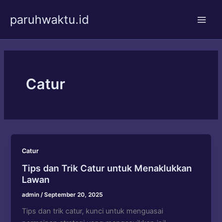
Skip
paruhwaktu.id
to
Main
content
Men
Catur
Catur
Tips dan Trik Catur untuk Menaklukkan
Lawan
admin
/
September 20, 2025
Tips dan trik catur, kunci untuk menguasai