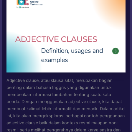
Adjective clause, atau klausa sifat, merupakan bagian
penting dalam bahasa Inggris yang digunakan untuk
memberikan informasi tambahan tentang suatu kata
benda. Dengan menggunakan adjective clause, kita dapat
membuat kalimat lebih informatif dan menarik. Dalam artikel
ini, kita akan mengeksplorasi berbagai contoh penggunaan
adjective clause baik dalam konteks resmi maupun non-
resmi, serta melihat pengaruhnya dalam karya sastra dan