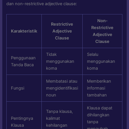
dan non-restrictive adjective clause:
Non-
Restrictive
Restrictive
Karakteristik
Adjective
Adjective
Clause
Clause
Tidak
Selalu
Penggunaan
menggunakan
menggunakan
Tanda Baca
koma
koma
Membatasi atau
Memberikan
Fungsi
mengidentifikasi
informasi
noun
tambahan
Klausa dapat
Tanpa klausa,
dihilangkan
Pentingnya
kalimat
tanpa
Klausa
kehilangan
mengubah