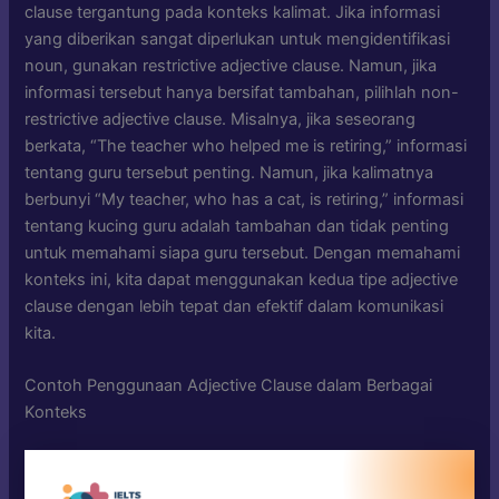
clause tergantung pada konteks kalimat. Jika informasi
yang diberikan sangat diperlukan untuk mengidentifikasi
noun, gunakan restrictive adjective clause. Namun, jika
informasi tersebut hanya bersifat tambahan, pilihlah non-
restrictive adjective clause. Misalnya, jika seseorang
berkata, “The teacher who helped me is retiring,” informasi
tentang guru tersebut penting. Namun, jika kalimatnya
berbunyi “My teacher, who has a cat, is retiring,” informasi
tentang kucing guru adalah tambahan dan tidak penting
untuk memahami siapa guru tersebut. Dengan memahami
konteks ini, kita dapat menggunakan kedua tipe adjective
clause dengan lebih tepat dan efektif dalam komunikasi
kita.
Contoh Penggunaan Adjective Clause dalam Berbagai
Konteks