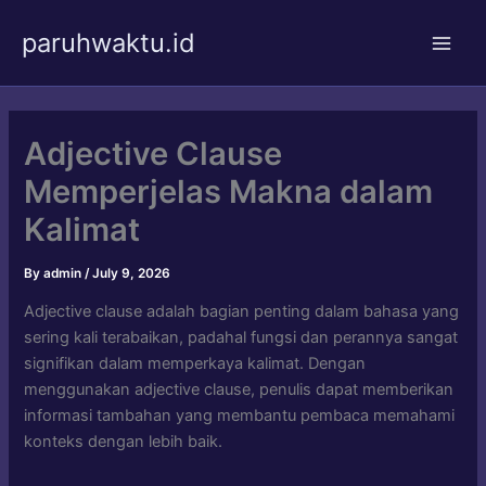
Skip
paruhwaktu.id
to
Main
content
Men
Adjective Clause
Memperjelas Makna dalam
Kalimat
By
admin
/
July 9, 2026
Adjective clause adalah bagian penting dalam bahasa yang
sering kali terabaikan, padahal fungsi dan perannya sangat
signifikan dalam memperkaya kalimat. Dengan
menggunakan adjective clause, penulis dapat memberikan
informasi tambahan yang membantu pembaca memahami
konteks dengan lebih baik.