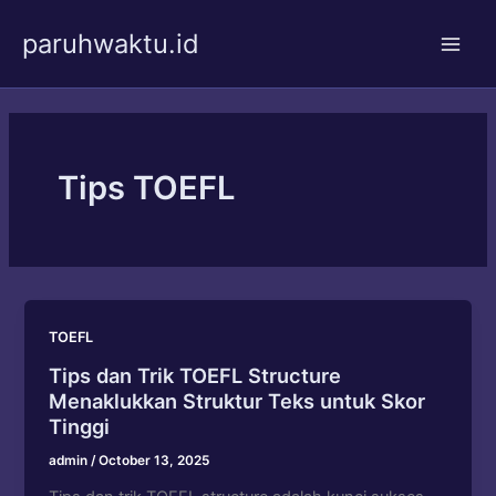
Skip
paruhwaktu.id
to
Main
content
Men
Tips TOEFL
TOEFL
Tips dan Trik TOEFL Structure
Menaklukkan Struktur Teks untuk Skor
Tinggi
admin
/
October 13, 2025