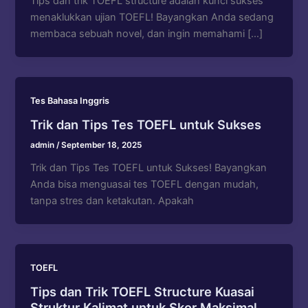
Tips dan trik TOEFL structure adalah kunci sukses
menaklukkan ujian TOEFL! Bayangkan Anda sedang
membaca sebuah novel, dan ingin memahami […]
Tes Bahasa Inggris
Trik dan Tips Tes TOEFL untuk Sukses
admin
/
September 18, 2025
Trik dan Tips Tes TOEFL untuk Sukses! Bayangkan
Anda bisa menguasai tes TOEFL dengan mudah,
tanpa stres dan ketakutan. Apakah
TOEFL
Tips dan Trik TOEFL Structure Kuasai
Struktur Kalimat untuk Skor Maksimal