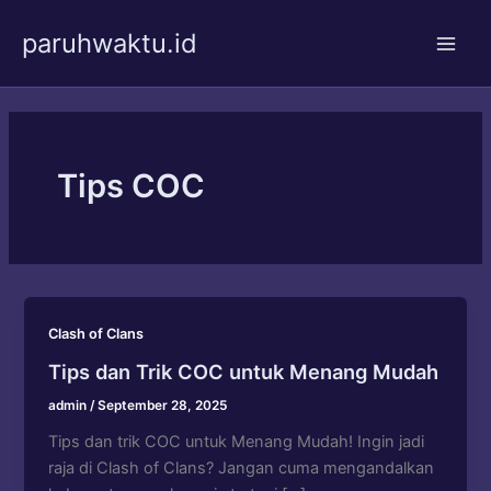
Skip
paruhwaktu.id
to
Main
content
Men
Tips COC
Clash of Clans
Tips dan Trik COC untuk Menang Mudah
admin
/
September 28, 2025
Tips dan trik COC untuk Menang Mudah! Ingin jadi
raja di Clash of Clans? Jangan cuma mengandalkan