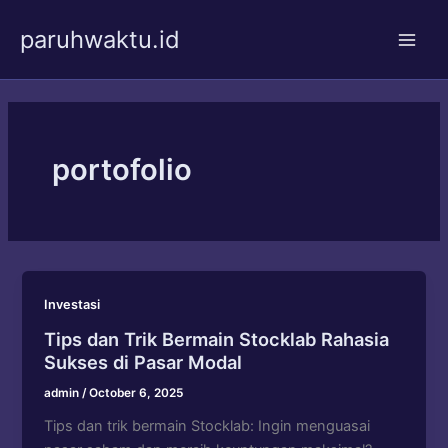
Skip
paruhwaktu.id
to
Main
content
Men
portofolio
Investasi
Tips dan Trik Bermain Stocklab Rahasia
Sukses di Pasar Modal
admin
/
October 6, 2025
Tips dan trik bermain Stocklab: Ingin menguasai