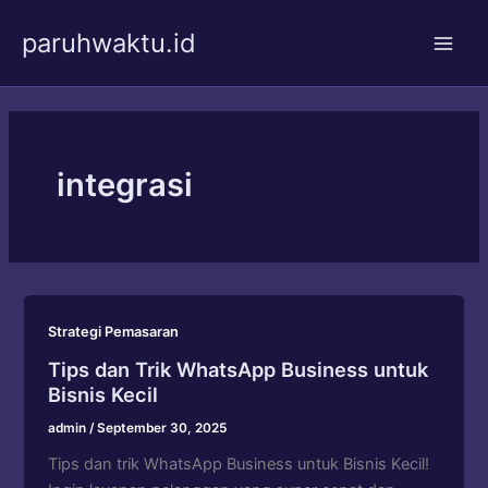
Skip
paruhwaktu.id
to
Main
content
Men
integrasi
Strategi Pemasaran
Tips dan Trik WhatsApp Business untuk
Bisnis Kecil
admin
/
September 30, 2025
Tips dan trik WhatsApp Business untuk Bisnis Kecil!