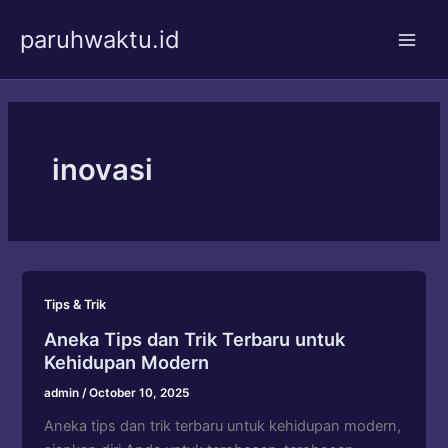
Skip
paruhwaktu.id
to
Main
content
Men
inovasi
Tips & Trik
Aneka Tips dan Trik Terbaru untuk
Kehidupan Modern
admin
/
October 10, 2025
Aneka tips dan trik terbaru untuk kehidupan modern,